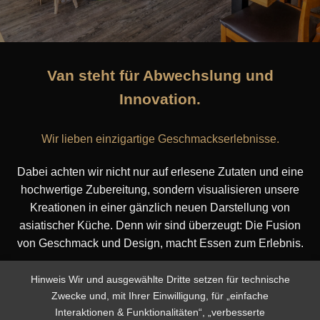
Van steht für Abwechslung und
Innovation.
Wir lieben einzigartige Geschmackserlebnisse.
Dabei achten wir nicht nur auf erlesene Zutaten und eine
hochwertige Zubereitung, sondern visualisieren unsere
Kreationen in einer gänzlich neuen Darstellung von
asiatischer Küche. Denn wir sind überzeugt: Die Fusion
von Geschmack und Design, macht Essen zum Erlebnis.
Aus diesem Grund folgen wir der wachsenden Nachfrage,
Hinweis Wir und ausgewählte Dritte setzen für technische
aber auch dem eigenen Anspruch gesund zuzubereiten
Zwecke und, mit Ihrer Einwilligung, für „einfache
und erweiterten aktuell unsere Auswahl um einige vegane
Interaktionen & Funktionalitäten“, „verbesserte