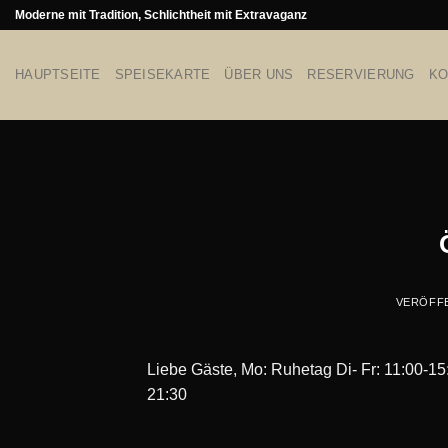
Skip
Moderne mit Tradition, Schlichtheit mit Extravaganz
to
content
HAUPTSEITE
SPEISEKARTE
ÜBER UNS
RESERVIERUNG
KO
VERÖFF
Liebe Gäste, Mo: Ruhetag Di- Fr: 11:00-15
21:30